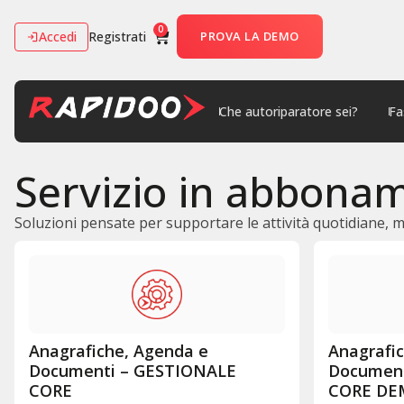
0
Accedi
Registrati
PROVA LA DEMO
Che autoriparatore sei?
Fa
Servizio in abbona
Soluzioni pensate per supportare le attività quotidiane, m
Anagrafiche, Agenda e
Anagrafi
Documenti – GESTIONALE
Document
CORE
CORE DE