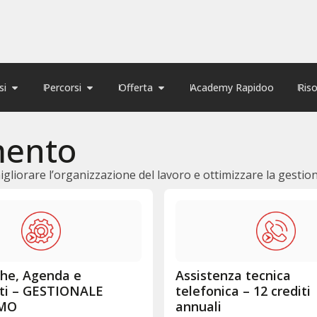
si
Percorsi
Offerta
Academy Rapidoo
Ris
mento
igliorare l’organizzazione del lavoro e ottimizzare la gestio
che, Agenda e
Assistenza tecnica
i – GESTIONALE
telefonica – 12 crediti
MO
annuali