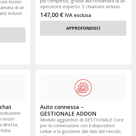
più complessi, grazie alla richiamata di un
asi tecnici
operatore esperto. 3 chiamate incluse.
hiamata di un
te incluse.
147,00
€
IVA esclusa
APPROFONDISCI
 chat
Auto connessa –
risoluzione
GESTIONALE ADDON
i nostri
Modulo aggiuntivo di GESTIONALE Core
 diretta,
per la connessione con il dispositivo
ntata.
Linkar e la gestione dei dati del veicolo,