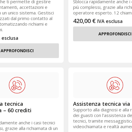
he ti permette di gestire
Sblocca rapidamente anche i c
untamenti, accettazioni e
più complessi, grazie alla ric
 un unico sistema. Gestisci
operatore esperto. 12 chiama
izzati dal primo contatto al
420,00
€
IVA esclusa
tomatizzando richiami e
i.
APPROFONDISCI
 esclusa
APPROFONDISCI
a tecnica
Assistenza tecnica via
 – 60 crediti
Supporto alla diagnosi e alla 
dei guasti con l’assistenza de
tecnici, tramite messaggistica
damente anche i casi tecnici
videochiamata e realtà aume
i, grazie alla richiamata di un