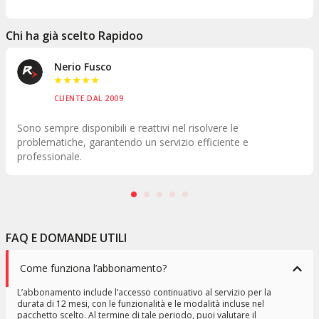
Chi ha già scelto Rapidoo
Nerio Fusco
★
★
★
★
★
CLIENTE DAL 2009
empre disponibili e reattivi nel risolvere le
Dietro c
matiche, garantendo un servizio efficiente e
risolvere
sionale.
gruppo.
FAQ E DOMANDE UTILI
Come funziona l’abbonamento?
L’abbonamento include l’accesso continuativo al servizio per la
durata di 12 mesi, con le funzionalità e le modalità incluse nel
pacchetto scelto. Al termine di tale periodo, puoi valutare il