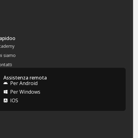
apidoo
cademy
hi siamo
ntatti
Assistenza remota
Per Android
Per Windows
IOS