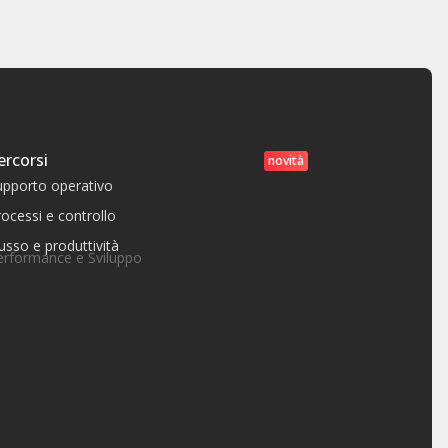
ercorsi
novità
upporto operativo
ocessi e controllo
usso e produttività
erformance e Sviluppo