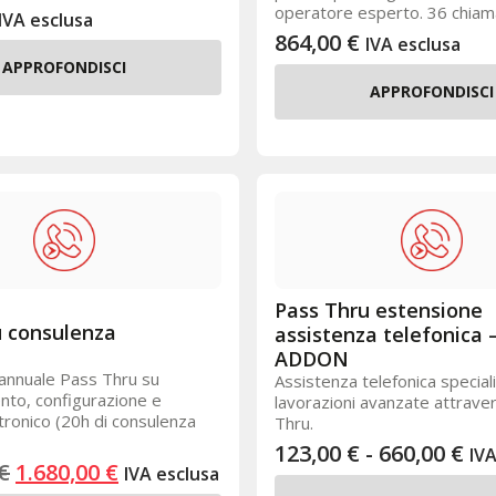
operatore esperto. 36 chiama
IVA esclusa
864,00
€
IVA esclusa
APPROFONDISCI
APPROFONDISCI
Pass Thru estensione
u consulenza
assistenza telefonica 
ADDON
annuale Pass Thru su
Assistenza telefonica speciali
nto, configurazione e
lavorazioni avanzate attrave
ttronico (20h di consulenza
Thru.
123,00
€
-
660,00
€
IVA
€
1.680,00
€
IVA esclusa