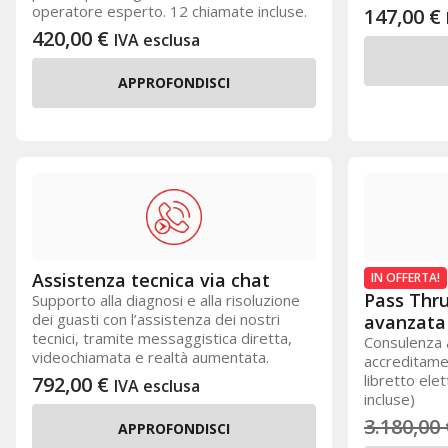
operatore esperto. 12 chiamate incluse.
147,00
€
420,00
€
IVA esclusa
APPROFONDISCI
Assistenza tecnica via chat
IN OFFERTA!
Pass Thr
Supporto alla diagnosi e alla risoluzione
dei guasti con l’assistenza dei nostri
avanzata
tecnici, tramite messaggistica diretta,
Consulenza 
videochiamata e realtà aumentata.
accreditame
libretto ele
792,00
€
IVA esclusa
incluse)
3.180,00
APPROFONDISCI