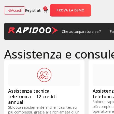
0
Accedi
Registrati
PROVA LA DEMO
Che autoriparatore sei?
Fa
Assistenza e consul
Assistenza tecnica
Assistenz
telefonica – 12 crediti
telefonica
annuali
Sblocca rapi
più compless
Sblocca rapidamente anche i casi tecnici
operatore es
più complessi, grazie alla richiamata di un