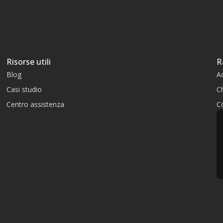
Risorse utili
R
Blog
A
Casi studio
C
Centro assistenza
Co