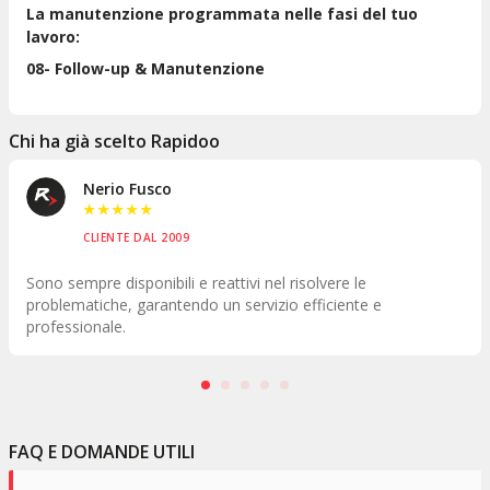
La manutenzione programmata nelle fasi del tuo
lavoro:
08- Follow-up & Manutenzione
Chi ha già scelto Rapidoo
Auto Solution
★
★
★
★
★
CLIENTE DAL 2015
Dietro ci sono persone pronte ad ascoltare, ad aiutare e 
risolvere problemi e questo va al di là di qualsiasi gestion
gruppo.
FAQ E DOMANDE UTILI