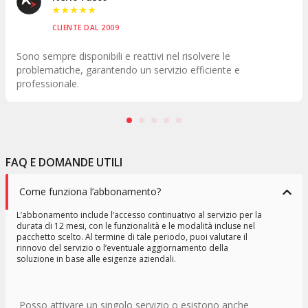
★
★
★
★
★
CLIENTE DAL 2015
Dietro ci sono persone pronte ad ascoltare, ad aiutare e 
risolvere problemi e questo va al di là di qualsiasi gestion
gruppo.
FAQ E DOMANDE UTILI
Come funziona l’abbonamento?
L’abbonamento include l’accesso continuativo al servizio per la
durata di 12 mesi, con le funzionalità e le modalità incluse nel
pacchetto scelto. Al termine di tale periodo, puoi valutare il
rinnovo del servizio o l’eventuale aggiornamento della
soluzione in base alle esigenze aziendali.
Posso attivare un singolo servizio o esistono anche