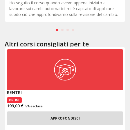
Come formazione è il massimo perché torni in officina con
le idee chiare su ciò che devi fare all'interno della vettura.
.
Altri corsi consigliati per te
RENTRI
ONLINE
199,00
€
IVA esclusa
APPROFONDISCI