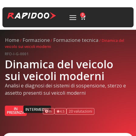
0
Home
Formazione
Formazione tecnica
/
/
/ Dinamica del
veicolo sui veicoli moderni
RFO-I-G-0001
Dinamica del veicolo
sui veicoli moderni
Analisi e diagnosi dei sistemi di sospensione, sterzo e
assetto presenti sui veicoli moderni
IN
INTERMEDIO
20 valutazioni
8h
4.5
PRESENZA