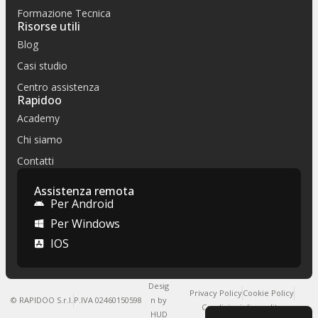
Formazione Tecnica
Risorse utili
Blog
Casi studio
Centro assistenza
Rapidoo
Academy
Chi siamo
Contatti
Assistenza remota
Per Android
Per Windows
IOS
Desig
Privacy Policy
Cookie Policy
© RAPIDOO S.r.l.
P.IVA 02460150598
n by
Condizioni di vendita
HUD