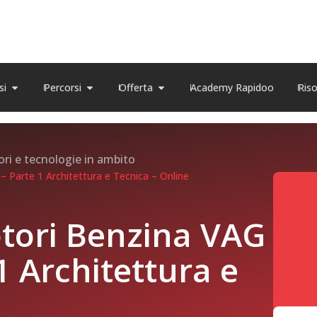
si
Percorsi
Offerta
Academy Rapidoo
Ris
ori e tecnologie in ambito
Parte 1 Architettura e Tecnica – Online
tori Benzina VAG
1 Architettura e