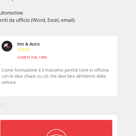
automotive;
nti da ufficio (Word, Excel, email).
Auto Solution





CLIENTE DAL 2015
Dietro ci sono persone pronte ad ascoltare, ad aiutare e
È fo
a risolvere problemi e questo va al di là di qualsiasi
nell
gestionale o gruppo.
tecn
supp