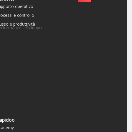
upporto operativo
ocessi e controllo
usso e produttività
erformance e Sviluppo
apidoo
cademy