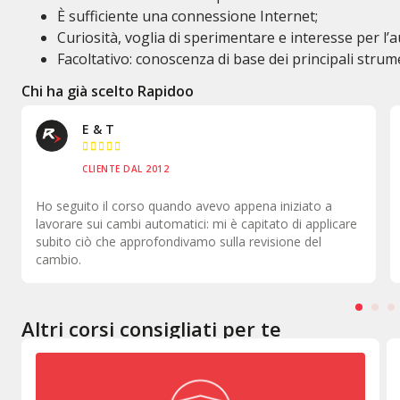
È sufficiente una connessione Internet;
Curiosità, voglia di sperimentare e interesse per l’
Facoltativo: conoscenza di base dei principali strume
Chi ha già scelto Rapidoo
Inn & Auto





CLIENTE DAL 1998
Come formazione è il massimo perché torni in officina
con le idee chiare su ciò che devi fare all'interno della
vettura.
Altri corsi consigliati per te