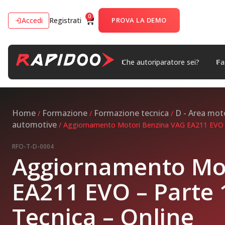
0
Accedi
Registrati
PROVA LA DEMO
Che autoriparatore sei?
Fa
Home
Formazione
Formazione tecnica
D - Area mot
/
/
/
automotive
/ Aggiornamento Motori Benzina VAG EA211 EVO – 
RFO-T-D-0004
Aggiornamento Mo
EA211 EVO – Parte 
Tecnica – Online