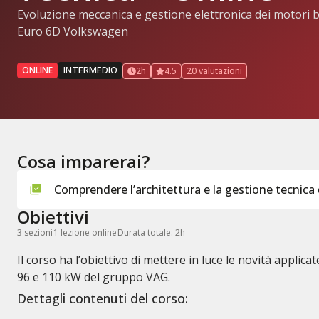
Evoluzione meccanica e gestione elettronica dei motori 
Euro 6D Volkswagen
INTERMEDIO
ONLINE
2h
4.5
20 valutazioni
Cosa imparerai?
Comprendere l’architettura e la gestione tecnic
Obiettivi
3 sezioni
1 lezione online
Durata totale: 2h
Il corso ha l’obiettivo di mettere in luce le novità applic
96 e 110 kW del gruppo VAG.
Dettagli contenuti del corso: