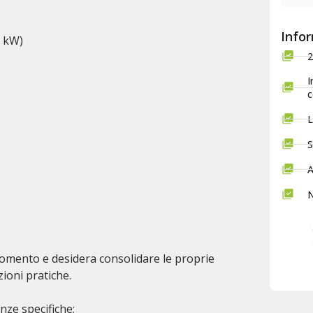
Infor
0 kW)
2
I
c
L
S
A
N
gomento e desidera consolidare le proprie
ioni pratiche.
ze specifiche;