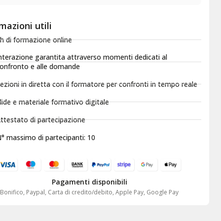
mazioni utili
h di formazione online
nterazione garantita attraverso momenti dedicati al
onfronto e alle domande
ezioni in diretta con il formatore per confronti in tempo reale
lide e materiale formativo digitale
ttestato di partecipazione
° massimo di partecipanti: 10
Pagamenti disponibili
Bonifico, Paypal, Carta di credito/debito, Apple Pay, Google Pay