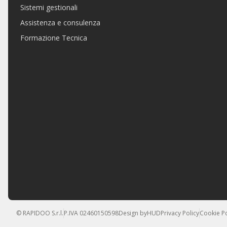
Sistemi gestionali
Assistenza e consulenza
Formazione Tecnica
© RAPIDOO S.r.l.
P.IVA 02460150598
Design by
HUD
Privacy Policy
Cookie Po