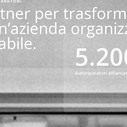
PARATORI.
rtner per trasform
un’azienda organiz
abile.
5.20
Autoriparatori affiancat