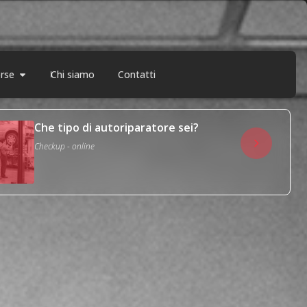
orse
Chi siamo
Contatti
Che tipo di autoriparatore sei?
Checkup - online