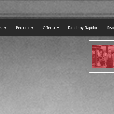
si
Percorsi
Offerta
Academy Rapidoo
Ris