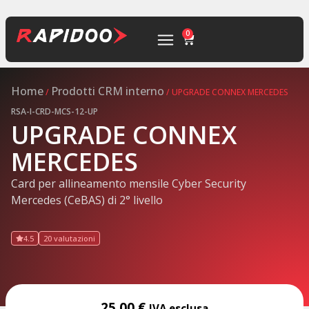
0
Home
Prodotti CRM interno
/
/ UPGRADE CONNEX MERCEDES
RSA-I-CRD-MCS-12-UP
UPGRADE CONNEX
MERCEDES
Card per allineamento mensile Cyber Security
Mercedes (CeBAS) di 2° livello
4.5
20 valutazioni
25,00
€
IVA esclusa