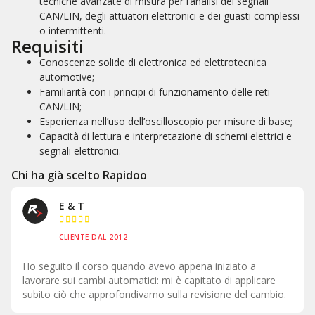
tecniche avanzate di misura per l’analisi dei segnali
CAN/LIN, degli attuatori elettronici e dei guasti complessi
o intermittenti.
Requisiti
Conoscenze solide di elettronica ed elettrotecnica
automotive;
Familiarità con i principi di funzionamento delle reti
CAN/LIN;
Esperienza nell’uso dell’oscilloscopio per misure di base;
Capacità di lettura e interpretazione di schemi elettrici e
segnali elettronici.
Chi ha già scelto Rapidoo
Inn & Auto





CLIENTE DAL 1998
Come formazione è il massimo perché torni in officina co
are
le idee chiare su ciò che devi fare all'interno della vettura.
mbio.