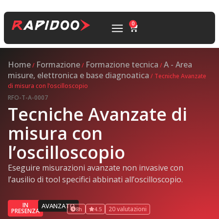
0
Home
Formazione
Formazione tecnica
A - Area
/
/
/
misure, elettronica e base diagnoatica
/ Tecniche Avanzate
di misura con l’oscilloscopio
RFO-T-A-0007
Tecniche Avanzate di
misura con
l’oscilloscopio
Eseguire misurazioni avanzate non invasive con
l’ausilio di tool specifici abbinati all’oscilloscopio.
IN
AVANZATO
20 valutazioni
8h
4.5
PRESENZA