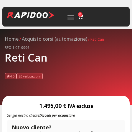
0
Home
Acquisto corsi (automazione)
/
/ Reti Can
RFO-I-CT-0006
Reti Can
4.5
20 valutazioni
1.495,00
€
IVA esclusa
Sei già nostro cliente?
Accedi per acquistare
Nuovo cliente?