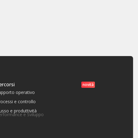
ercorsi
novità
upporto operativo
ocessi e controllo
usso e produttività
erformance e Sviluppo