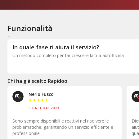
Funzionalità
–
In quale fase ti aiuta il servizio?
Un metodo completo per far crescere la tua autofficina
Chi ha già scelto Rapidoo
Nerio Fusco
Auto
★
★
★
★
★
★
★
CLIENTE DAL 2009
CLIEN
o sempre disponibili e reattivi nel risolvere le
Dietro ci so
oblematiche, garantendo un servizio efficiente e
aiutare e a r
ofessionale.
qualsiasi ge