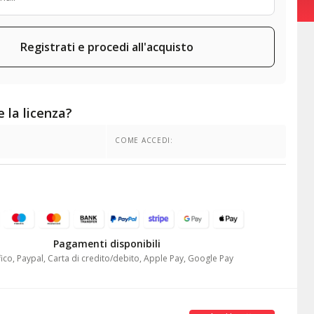
Registrati e procedi all'acquisto
 la licenza?
COME ACCEDI:
ors
Autofficina Giorgio Arci
★
★
★
★
★
Pagamenti disponibili
8
CLIENTE DAL 1998
ico, Paypal, Carta di credito/debito, Apple Pay, Google Pay
econfezionato e predefinito,
Rapidoo ci ha dato la possibilità 
enze e capire come ci si può
360° e quindi ci siamo sentiti se
are business insieme.