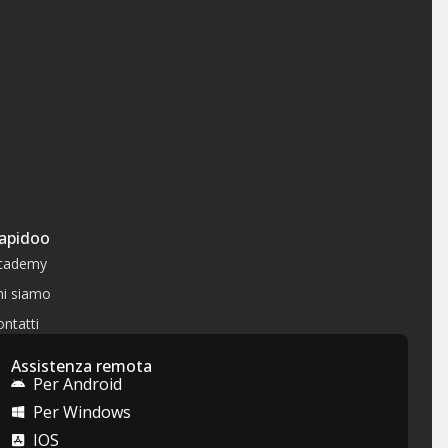
apidoo
cademy
hi siamo
ntatti
Assistenza remota
Per Android
Per Windows
IOS