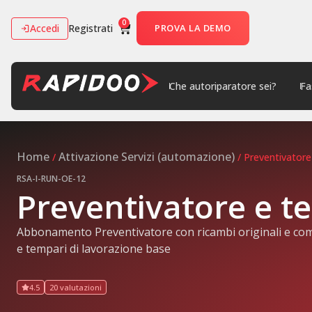
0
Accedi
Registrati
PROVA LA DEMO
Che autoriparatore sei?
Fa
Home
Attivazione Servizi (automazione)
/
/ Preventivatore
RSA-I-RUN-OE-12
Preventivatore e t
Abbonamento Preventivatore con ricambi originali e com
e tempari di lavorazione base
4.5
20 valutazioni