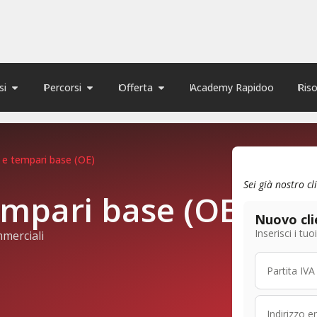
si
Percorsi
Offerta
Academy Rapidoo
Ris
 e tempari base (OE)
Sei già nostro cl
empari base (OE)
Nuovo cli
Inserisci i tu
merciali