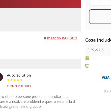
Il metodo RAPIDOO
Cosa include
TIPOLOGIA:
 Solution
Genzano Mot
★
★
★
★
★
★
★
★
TE DAL 2015
CLIENTE DAL 199
Bonif
no persone pronte ad ascoltare, ad
Non è un pacchetto pr
isolvere problemi e questo va al di là di
ma è ascoltare le esig
stionale o gruppo.
aiutare, come si può f