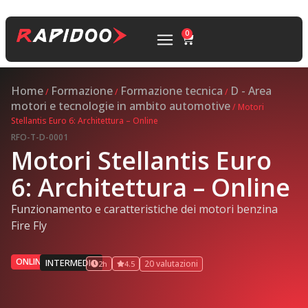
0
Home
Formazione
Formazione tecnica
D - Area
/
/
/
motori e tecnologie in ambito automotive
/ Motori
Stellantis Euro 6: Architettura – Online
RFO-T-D-0001
Motori Stellantis Euro
6: Architettura – Online
Funzionamento e caratteristiche dei motori benzina
Fire Fly
ONLINE
INTERMEDIO
20 valutazioni
2h
4.5