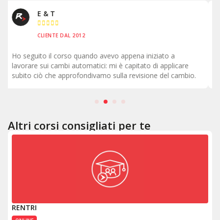
Inn & Auto





CLIENTE DAL 1998
Come formazione è il massimo perché torni in officina con
le idee chiare su ciò che devi fare all'interno della vettura.
.
Altri corsi consigliati per te
RENTRI