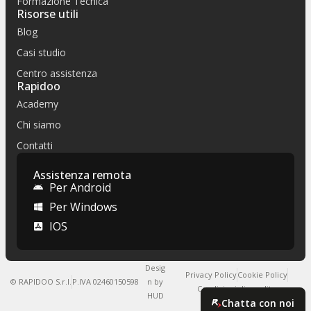
Formazione Tecnica
Risorse utili
Blog
Casi studio
Centro assistenza
Rapidoo
Academy
Chi siamo
Contatti
Assistenza remota
Per Android
Per Windows
IOS
Desig
Privacy Policy
Cookie Policy
© RAPIDOO S.r.l.
P.IVA 02460150598
n by
Condizioni di vendita
HUD
Chatta con noi