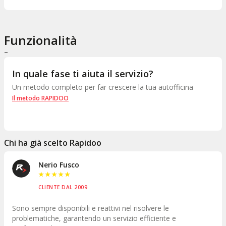
Funzionalità
–
In quale fase ti aiuta il servizio?
Un metodo completo per far crescere la tua autofficina
Il metodo RAPIDOO
Chi ha già scelto Rapidoo
Auto Solution
★
★
★
★
★
CLIENTE DAL 2015
el risolvere le
Dietro ci sono persone pronte ad asco
zio efficiente e
risolvere problemi e questo va al di là