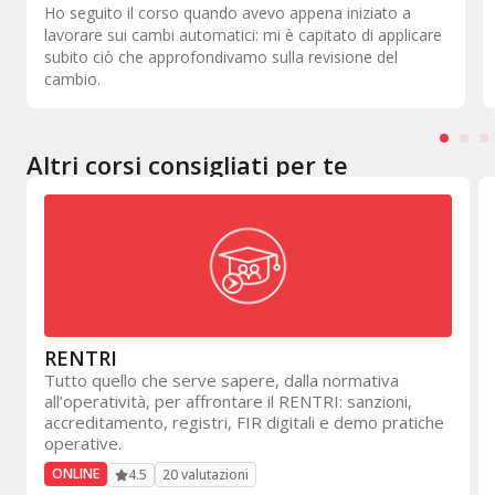
Come formazione è il massimo perché torni in officina
con le idee chiare su ciò che devi fare all'interno della
vettura.
Altri corsi consigliati per te
RENTRI
Tutto quello che serve sapere, dalla normativa
all’operatività, per affrontare il RENTRI: sanzioni,
accreditamento, registri, FIR digitali e demo pratiche
operative.
ONLINE
20 valutazioni
4.5