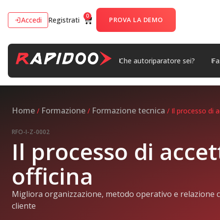
0
Accedi
Registrati
PROVA LA DEMO
Che autoriparatore sei?
Fa
Home
Formazione
Formazione tecnica
/
/
/ Il processo di 
RFO-I-Z-0002
Il processo di accet
officina
Migliora organizzazione, metodo operativo e relazione c
cliente