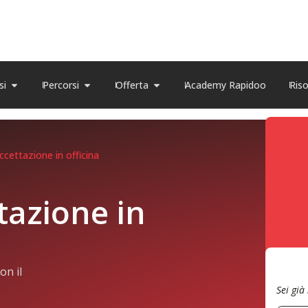
si
Percorsi
Offerta
Academy Rapidoo
Ris
accettazione in officina
tazione in
on il
Sei già