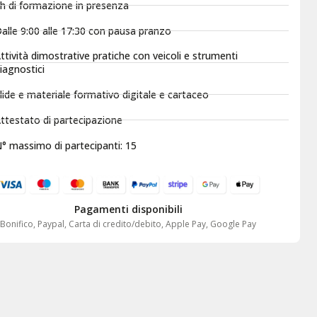
h di formazione in presenza
alle 9:00 alle 17:30 con pausa pranzo
ttività dimostrative pratiche con veicoli e strumenti
iagnostici
lide e materiale formativo digitale e cartaceo
ttestato di partecipazione
° massimo di partecipanti: 15
Pagamenti disponibili
Bonifico, Paypal, Carta di credito/debito, Apple Pay, Google Pay
Genzano Motors
E






CLIENTE DAL 1998
CL