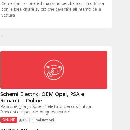
Dietro ci sono persone pronte ad ascoltare, ad aiutare e
È fo
a risolvere problemi e questo va al di là di qualsiasi
nell
gestionale o gruppo.
tecn
supp
Schemi Elettrici OEM Opel, PSA e
Renault – Online
Padroneggia gli schemi elettrici dei costruttori
francesi e Opel per diagnosi mirate
ONLINE
20 valutazioni
4.5