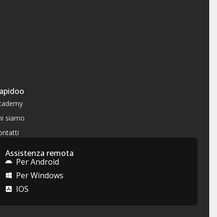
apidoo
cademy
hi siamo
ntatti
Assistenza remota
Per Android
Per Windows
IOS