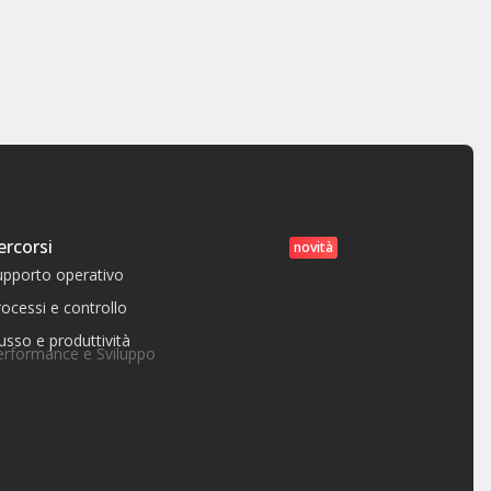
ercorsi
novità
upporto operativo
ocessi e controllo
usso e produttività
erformance e Sviluppo