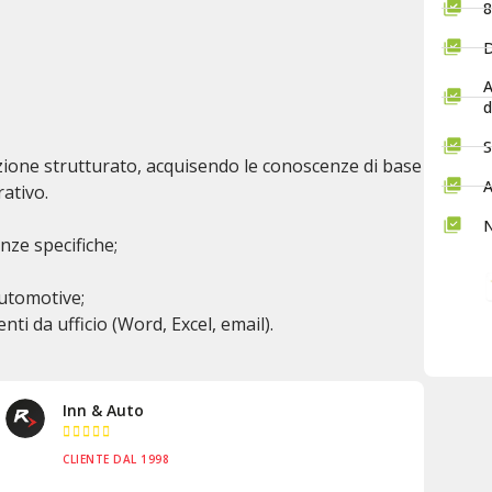
8
D
A
d
S
zione strutturato, acquisendo le conoscenze di base
A
rativo.
N
ze specifiche;
automotive;
nti da ufficio (Word, Excel, email).
Auto Solution





CLIENTE DAL 2015