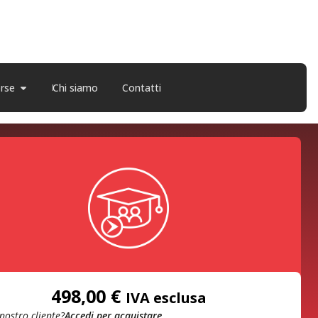
orse
Chi siamo
Contatti
498,00
€
IVA esclusa
 nostro cliente?
Accedi per acquistare