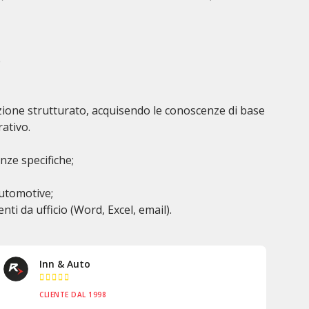
e
zione strutturato, acquisendo le conoscenze di base
rativo.
ze specifiche;
automotive;
nti da ufficio (Word, Excel, email).
Auto Solution





CLIENTE DAL 2015