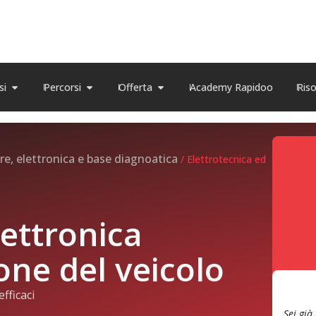
si
Percorsi
Offerta
Academy Rapidoo
Ris
re, elettronica e base diagnoatica
/ Elettrotecnica ed
lettronica
one del veicolo
fficaci
Sei già