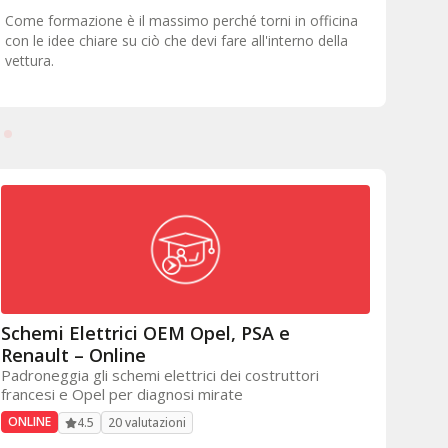
Dietro ci sono persone pronte ad ascoltare, ad aiutare e
È fo
a risolvere problemi e questo va al di là di qualsiasi
nell
gestionale o gruppo.
tecn
supp
Schemi Elettrici OEM Opel, PSA e
Renault – Online
Padroneggia gli schemi elettrici dei costruttori
francesi e Opel per diagnosi mirate
ONLINE
20 valutazioni
4.5