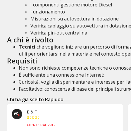
I componenti gestione motore Diesel
Funzionamento
Misurazioni su autovettura in dotazione
Verifica cablaggio su autovettura in dotazion
Verifica pin-out centralina
A chi è rivolto
Tecnici
che vogliono iniziare un percorso di forma
utili per orientarsi nella materia e nel contesto ope
Requisiti
Non sono richieste competenze tecniche o conoscen
È sufficiente una connessione Internet;
Curiosità, voglia di sperimentare e interesse per l’
Facoltativo: conoscenza di base dei principali strume
Chi ha già scelto Rapidoo
Inn & Auto





CLIENTE DAL 1998