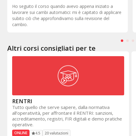
Come formazione è il massimo perché torni in officina
con le idee chiare su ciò che devi fare all'interno della
vettura.
Altri corsi consigliati per te
RENTRI
Tutto quello che serve sapere, dalla normativa
all’operatività, per affrontare il RENTRI: sanzioni,
accreditamento, registri, FIR digitali e demo pratiche
operative.
ONLINE
20 valutazioni
4.5