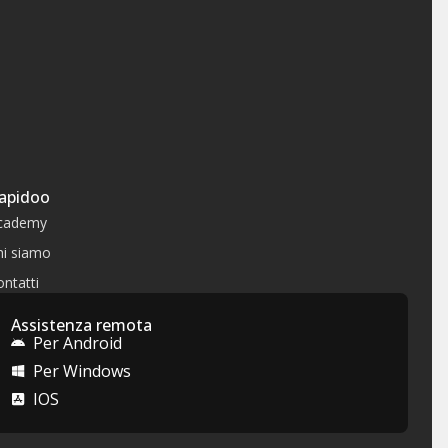
apidoo
cademy
hi siamo
ntatti
Assistenza remota
Per Android
Per Windows
IOS