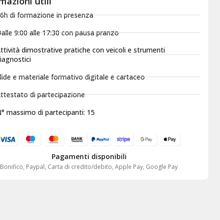
mazioni utili
6h di formazione in presenza
alle 9:00 alle 17:30 con pausa pranzo
ttività dimostrative pratiche con veicoli e strumenti
iagnostici
lide e materiale formativo digitale e cartaceo
ttestato di partecipazione
° massimo di partecipanti: 15
Pagamenti disponibili
Bonifico, Paypal, Carta di credito/debito, Apple Pay, Google Pay