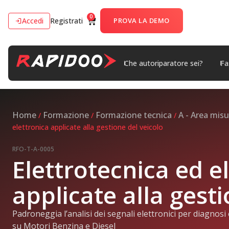
0
Accedi
Registrati
PROVA LA DEMO
Che autoriparatore sei?
Fa
Home
Formazione
Formazione tecnica
A - Area misu
/
/
/
elettronica applicate alla gestione del veicolo
RFO-T-A-0005
Elettrotecnica ed e
applicate alla gesti
Padroneggia l’analisi dei segnali elettronici per diagnosi e
su Motori Benzina e Diesel