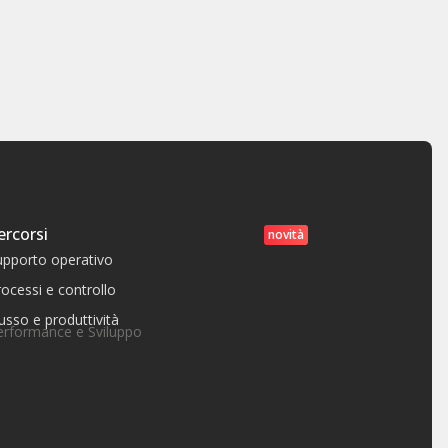
ercorsi
novità
upporto operativo
ocessi e controllo
usso e produttività
erformance e Sviluppo