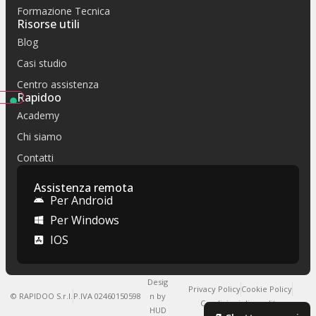
Formazione Tecnica
Risorse utili
Blog
Casi studio
Centro assistenza
Rapidoo
Academy
Chi siamo
Contatti
Assistenza remota
Per Android
Per Windows
IOS
Desig
Privacy Policy
Cookie Policy
© RAPIDOO S.r.l.
P.IVA 02460150598
n by
Condizioni di vendita
HUD